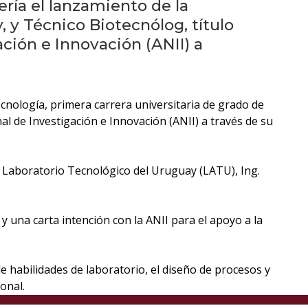
eventos
ería el lanzamiento de la
, y Técnico Biotecnólog, título
Eventos
ción e Innovación (ANII) a
anteriores
Testimonios
tecnología, primera carrera universitaria de grado de
al de Investigación e Innovación (ANII) a través de su
La
universidad
en
del Laboratorio Tecnológico del Uruguay (LATU), Ing.
los
medios
 una carta intención con la ANII para el apoyo a la
Sobresalientes
de habilidades de laboratorio, el diseño de procesos y
Blog
onal.
institucional