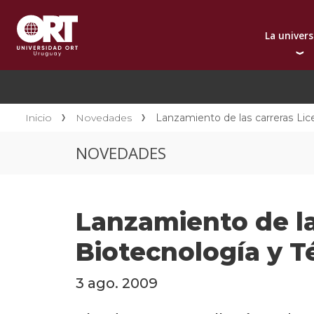
La univer
Presentación instit
A
Por qué elegir ORT
A
Reconocimientos in
C
Inicio
Novedades
Lanzamiento de las carreras Lic
Autoridades
D
NOVEDADES
Rectorado
I
Área Internacional
I
Sostenibilidad
I
Lanzamiento de la
Contacto
Biotecnología y T
3 ago. 2009