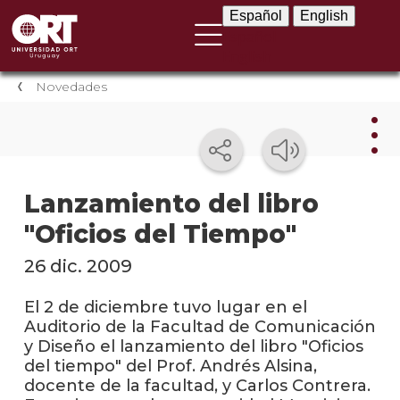
Español
English
Español
English
Novedades
Nov
Lanzamiento del libro
"Oficios del Tiempo"
Nove
instit
26 dic. 2009
Próxi
event
El 2 de diciembre tuvo lugar en el
Auditorio de la Facultad de Comunicación
Event
y Diseño el lanzamiento del libro "Oficios
anter
del tiempo" del Prof. Andrés Alsina,
docente de la facultad, y Carlos Contrera.
Testi