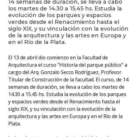
14 semanas de duración, se lleva a cabo
los martes de 14.30 a 15.45 hs. Estudia la
La
evolución de los parques y espacios
unive
verdes desde el Renacimiento hasta el
en
siglo XIX, y su vinculación con la evolución
los
de la arquitectura y las artes en Europa y
medio
en el Río de la Plata.
Sobre
El 13 de abril dio comienzo en la Facultad de
Blog
Arquitectura el curso "Historia del parque público" a
instit
cargo del Arq. Gonzalo Secco Rodríguez, Profesor
Titular de Construcción de la facultad. El curso, de 14
semanas de duración, se lleva a cabo los martes de
14.30 a 15.45 hs. Estudia la evolución de los parques
y espacios verdes desde el Renacimiento hasta el
siglo XIX, y su vinculación con la evolución de la
arquitectura y las artes en Europa y en el Río de la
Plata.