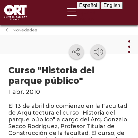
Español
English
Español
English
Novedades
Nov
Curso "Historia del
parque público"
Nove
instit
1 abr. 2010
Próxi
event
El 13 de abril dio comienzo en la Facultad
de Arquitectura el curso "Historia del
Event
parque público" a cargo del Arq. Gonzalo
anter
Secco Rodríguez, Profesor Titular de
Construcción de la facultad. El curso, de
Testi