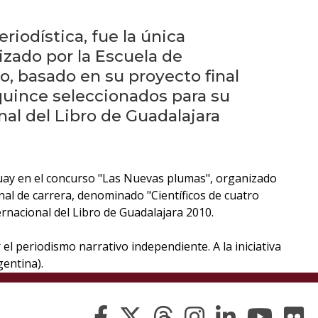
eventos
riodística, fue la única
Eventos
zado por la Escuela de
anteriores
o, basado en su proyecto final
 quince seleccionados para su
Testimonios
nal del Libro de Guadalajara
La
universidad
en
uguay en el concurso "Las Nuevas plumas", organizado
los
inal de carrera, denominado "Científicos de cuatro
medios
ernacional del Libro de Guadalajara 2010.
Sobresalientes
el periodismo narrativo independiente. A la iniciativa
gentina).
Blog
institucional