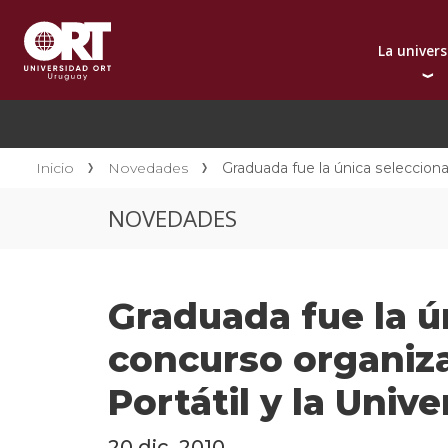
La univer
Presentación instit
A
Por qué elegir ORT
A
Reconocimientos in
C
Inicio
Novedades
Graduada fue la única seleccion
Autoridades
D
NOVEDADES
Rectorado
I
Área Internacional
I
Sostenibilidad
I
Graduada fue la ú
Contacto
concurso organiza
Portátil y la Univ
20 dic. 2010