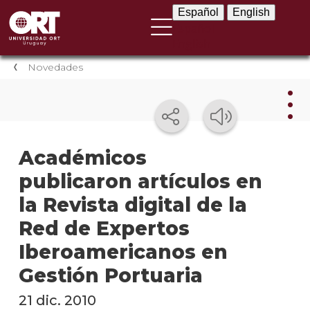
Español
English
Español
English
Novedades
Nov
Académicos
publicaron artículos en
Nove
instit
la Revista digital de la
Próxi
Red de Expertos
event
Iberoamericanos en
Event
Gestión Portuaria
anter
21 dic. 2010
Testi