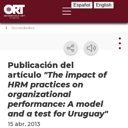
Español
English
Español
English
Novedades
Nov
Publicación del
artículo
"The impact of
Nove
instit
HRM practices on
Próxi
organizational
event
performance: A model
Event
and a test for Uruguay"
anter
15 abr. 2013
Testi