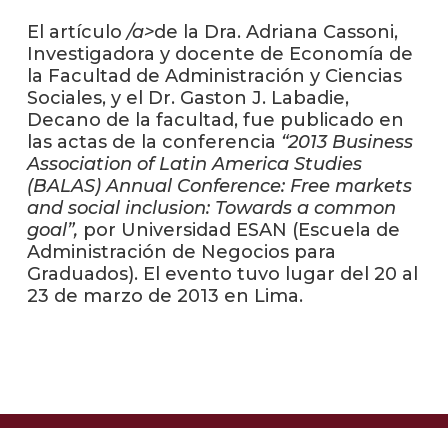
El artículo
/a>
de la Dra. Adriana Cassoni,
La
Investigadora y docente de Economía de
unive
la Facultad de Administración y Ciencias
en
Sociales, y el Dr. Gaston J. Labadie,
los
Decano de la facultad, fue publicado en
medio
las actas de la conferencia
“2013 Business
Association of Latin America Studies
Sobre
(BALAS) Annual Conference: Free markets
and social inclusion: Towards a common
Blog
goal”,
por Universidad ESAN (Escuela de
instit
Administración de Negocios para
Graduados). El evento tuvo lugar del 20 al
23 de marzo de 2013 en Lima.