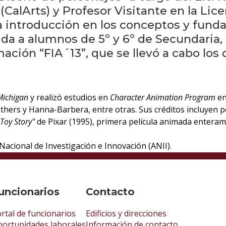
(CalArts) y Profesor Visitante en la Li
a introducción en los conceptos y fund
ida a alumnos de 5º y 6º de Secundaria, 
ación “FIA´13”, que se llevó a cabo los
 Michigan
y realizó estudios en
Character Animation Program
en
hers y Hanna-Barbera, entre otras. Sus créditos incluyen pel
"Toy Story"
de Pixar (1995), primera película animada entera
 Nacional de Investigación e Innovación (ANII).
uncionarios
Contacto
rtal de funcionarios
Edificios y direcciones
ortunidades laborales
Información de contacto