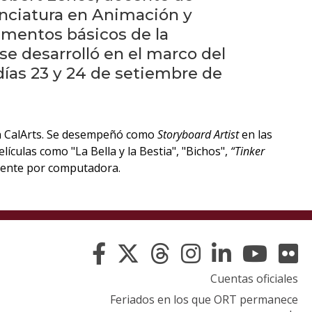
eventos
cenciatura en Animación y
amentos básicos de la
Eventos
se desarrolló en el marco del
anteriores
 días 23 y 24 de setiembre de
Testimonios
La
 CalArts. Se desempeñó como
Storyboard Artist
en las
universidad
ículas como "La Bella y la Bestia", "Bichos",
“Tinker
en
mente por computadora.
los
medios
Sobresalientes
Blog
Cuentas oficiales
institucional
Feriados en los que ORT permanece