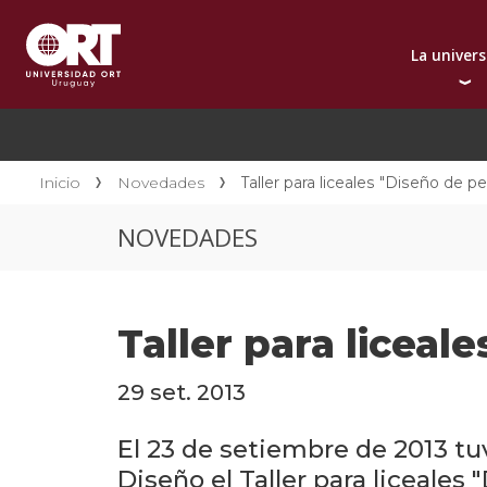
La univer
Presentación instit
A
Por qué elegir ORT
A
Reconocimientos in
C
Inicio
Novedades
Taller para liceales "Diseño de p
Autoridades
D
NOVEDADES
Rectorado
I
Área Internacional
I
Sostenibilidad
I
Taller para liceal
Contacto
29 set. 2013
El 23 de setiembre de 2013 tu
Diseño el Taller para liceales