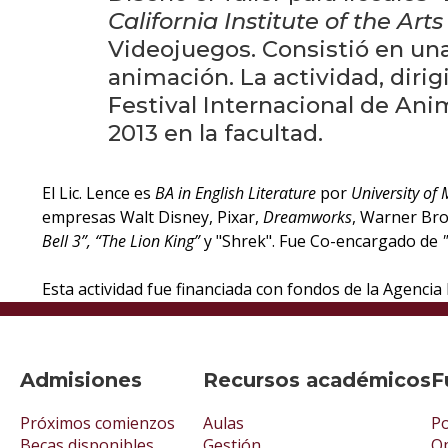
California Institute of the Arts
Videojuegos. Consistió en un
animación. La actividad, dirig
Festival Internacional de Anim
2013 en la facultad.
El Lic. Lence es
BA in English Literature
por
University of
empresas Walt Disney, Pixar,
Dreamworks
, Warner Brot
Bell 3”,
“The Lion King”
y "Shrek". Fue Co-encargado de
Esta actividad fue financiada con fondos de la Agencia
Admisiones
Recursos académicos
F
Próximos comienzos
Aulas
Po
Becas disponibles
Gestión
Op