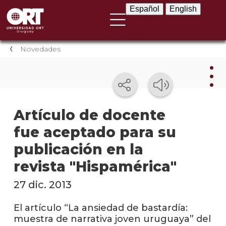
Español
English
Español
English
Novedades
Nov
Artículo de docente
fue aceptado para su
Nove
instit
publicación en la
Próxi
revista "Hispamérica"
event
27 dic. 2013
Event
anter
El artículo “La ansiedad de bastardía:
muestra de narrativa joven uruguaya” del
Testi