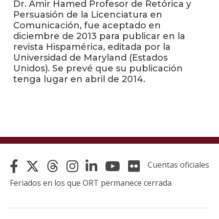
Dr. Amir Hamed Profesor de Retórica y
Persuasión de la Licenciatura en
La
Comunicación, fue aceptado en
unive
diciembre de 2013 para publicar en la
en
revista Hispamérica, editada por la
los
Universidad de Maryland (Estados
medio
Unidos). Se prevé que su publicación
tenga lugar en abril de 2014.
Sobre
Blog
instit
Cuentas oficiales
Feriados en los que ORT permanece cerrada