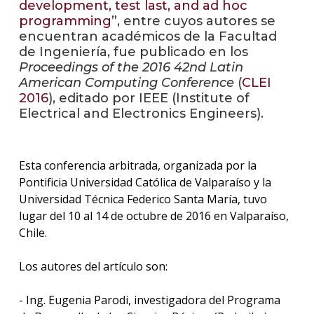
development, test last, and ad hoc
programming
”, entre cuyos autores se
La
encuentran académicos de la Facultad
unive
de Ingeniería, fue publicado en los
en
Proceedings
of the 2016 42nd Latin
los
American Computing Conference
(
CLEI
medio
2016
), editado por IEEE (Institute of
Electrical and Electronics Engineers).
Sobre
Blog
instit
Esta conferencia arbitrada, organizada por la
Pontificia Universidad Católica de Valparaíso y la
Universidad Técnica Federico Santa María, tuvo
lugar del 10 al 14 de octubre de 2016 en Valparaíso,
Chile.
Los autores del artículo son:
- Ing. Eugenia Parodi, investigadora del Programa