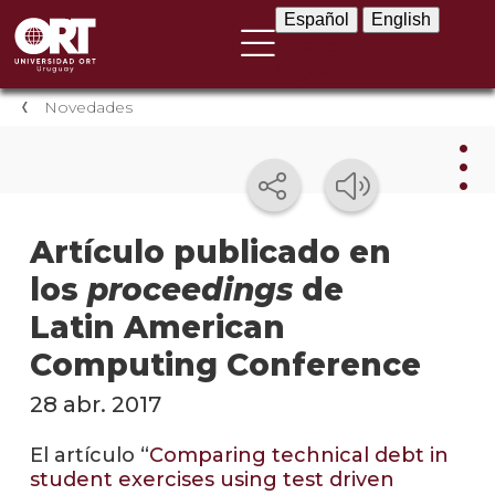
Español
English
Español
English
Novedades
Nov
Artículo publicado en
los
proceedings
de
Nove
instit
Latin American
Próxi
Computing Conference
event
28 abr. 2017
Event
anter
El artículo “
Comparing technical debt in
student exercises using test driven
Testi