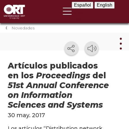
Español
English
Español
English
Novedades
Nov
Artículos publicados
en los
Proceedings
del
Nove
instit
51st Annual Conference
Próxi
on Information
event
Sciences and Systems
Event
30 may. 2017
anter
Los artículos “Distribution network
Testi