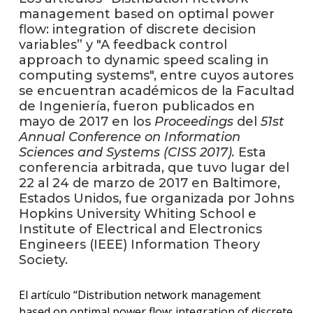
management based on optimal power
flow: integration of discrete decision
La
variables” y "A feedback control
unive
en
approach to dynamic speed scaling in
los
computing systems", entre cuyos autores
medio
se encuentran académicos de la Facultad
de Ingeniería, fueron publicados en
Sobre
mayo de 2017 en los
Proceedings
del
51st
Annual Conference on Information
Blog
Sciences and Systems
(CISS 2017).
Esta
instit
conferencia arbitrada, que tuvo lugar del
22 al 24 de marzo de 2017 en Baltimore,
Estados Unidos, fue organizada por Johns
Hopkins University Whiting School e
Institute of Electrical and Electronics
Engineers (IEEE) Information Theory
Society.
El artículo “Distribution network management
based on optimal power flow: integration of discrete