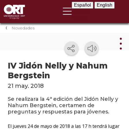
Español
English
Español
English
Novedades
Nov
IV Jidón Nelly y Nahum
Bergstein
Nove
instit
21 may. 2018
Próxi
event
Se realizara la 4ª edición del Jidón Nelly y
Nahum Bergstein, certamen de
Event
preguntas y respuestas para jóvenes.
anter
El jueves 24 de mayo de 2018 a las 17 h tendrá lugar
Testi