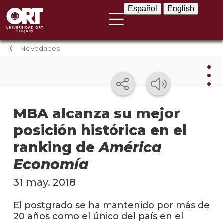
Español
English
Español
English
Novedades
Nov
MBA alcanza su mejor
posición histórica en el
Nove
instit
ranking de
América
Próxi
Economía
event
31 may. 2018
Event
anter
El postgrado se ha mantenido por más de
20 años como el único del país en el
Testi