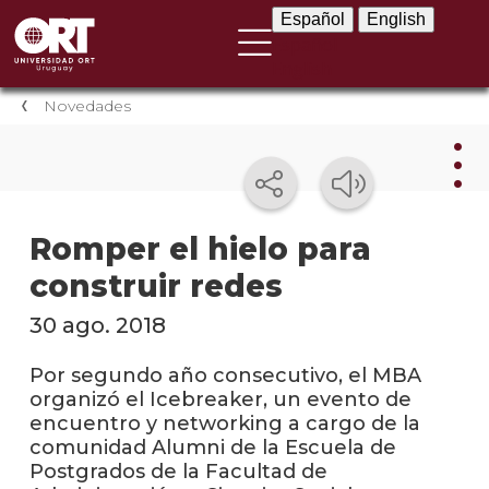
Español
English
Español
English
Novedades
Nov
Romper el hielo para
construir redes
Nove
instit
30 ago. 2018
Próxi
event
Por segundo año consecutivo, el MBA
organizó el Icebreaker, un evento de
Event
encuentro y networking a cargo de la
anter
comunidad Alumni de la Escuela de
Postgrados de la Facultad de
Testi