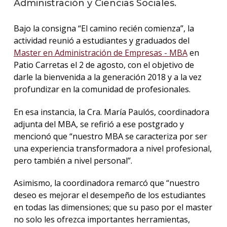
Administración y Ciencias Sociales.
La
Bajo la consigna “El camino recién comienza”, la
unive
actividad reunió a estudiantes y graduados del
en
los
Master en Administración de Empresas - MBA
en
medio
Patio Carretas el 2 de agosto, con el objetivo de
darle la bienvenida a la generación 2018 y a la vez
Sobre
profundizar en la comunidad de profesionales.
Blog
En esa instancia, la Cra. María Paulós, coordinadora
instit
adjunta del MBA, se refirió a ese postgrado y
mencionó que “nuestro MBA se caracteriza por ser
una experiencia transformadora a nivel profesional,
pero también a nivel personal”.
Asimismo, la coordinadora remarcó que “nuestro
deseo es mejorar el desempeño de los estudiantes
en todas las dimensiones; que su paso por el master
no solo les ofrezca importantes herramientas,