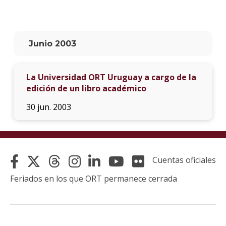
La
unive
en
Junio 2003
los
medio
La Universidad ORT Uruguay a cargo de la
Sobre
edición de un libro académico
Blog
30 jun. 2003
instit
Cuentas oficiales
Feriados en los que ORT permanece cerrada