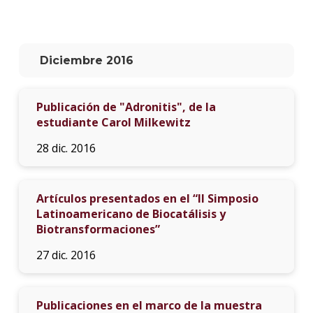
La
unive
en
Diciembre 2016
los
medio
Publicación de "Adronitis", de la
Sobre
estudiante Carol Milkewitz
Blog
28 dic. 2016
instit
Artículos presentados en el “II Simposio
Latinoamericano de Biocatálisis y
Biotransformaciones”
27 dic. 2016
Publicaciones en el marco de la muestra