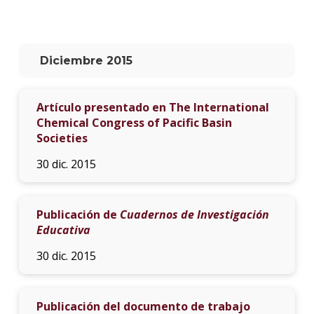
La
unive
en
Diciembre 2015
los
medio
Artículo presentado en The International
Sobre
Chemical Congress of Pacific Basin
Societies
Blog
instit
30 dic. 2015
Publicación de
Cuadernos de Investigación
Educativa
30 dic. 2015
Publicación del documento de trabajo