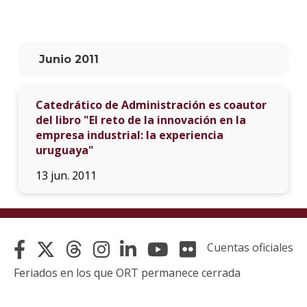
La
unive
en
Junio 2011
los
medio
Catedrático de Administración es coautor
Sobre
del libro "El reto de la innovación en la
empresa industrial: la experiencia
Blog
uruguaya"
instit
13 jun. 2011
Cuentas oficiales
Feriados en los que ORT permanece cerrada