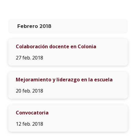
La
unive
en
Febrero 2018
los
medio
Colaboración docente en Colonia
Sobre
27 feb. 2018
Blog
instit
Mejoramiento y liderazgo en la escuela
20 feb. 2018
Convocatoria
12 feb. 2018