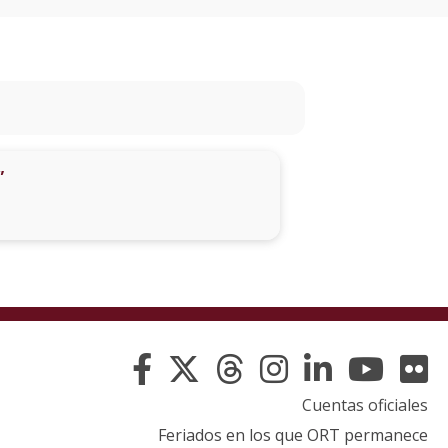
eventos
Eventos
anteriores
Testimonios
”
La
universidad
en
los
medios
Sobresalientes
Blog
Cuentas oficiales
institucional
Feriados en los que ORT permanece