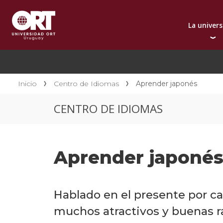
La univer
Presentación instit
A
Por qué elegir ORT
A
Reconocimientos in
C
Inicio
Centro de Idiomas
Aprender japonés
Autoridades
D
CENTRO DE IDIOMAS
Rectorado
I
Área Internacional
I
Sostenibilidad
I
Aprender japoné
Contacto
Hablado en el presente por ca
muchos atractivos y buenas r