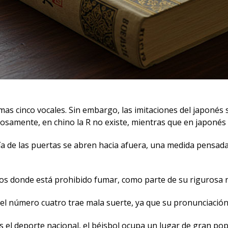
smas cinco vocales. Sin embargo, las imitaciones del japoné
osamente, en chino la R no existe, mientras que en japonés sí
a de las puertas se abren hacia afuera, una medida pensada 
s donde está prohibido fumar, como parte de su rigurosa n
el número cuatro trae mala suerte, ya que su pronunciación (
s el deporte nacional, el béisbol ocupa un lugar de gran pop