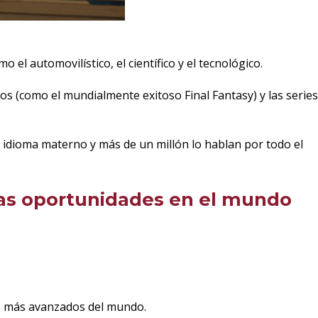
italiano
Aprender
japonés
l automovilístico, el científico y el tecnológico.
s (como el mundialmente exitoso Final Fantasy) y las series
Aprender
portugués
 idioma materno y más de un millón lo hablan por todo el
Exámenes
internacionales
as oportunidades en el mundo
Español
para
extranjeros
Convenios
y
te más avanzados del mundo.
descuentos