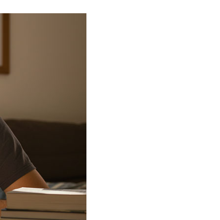
Aprender
alemán
Aprender
chino
mandarín
Aprender
coreano
Aprender
francés
Aprender
inglés
Aprender