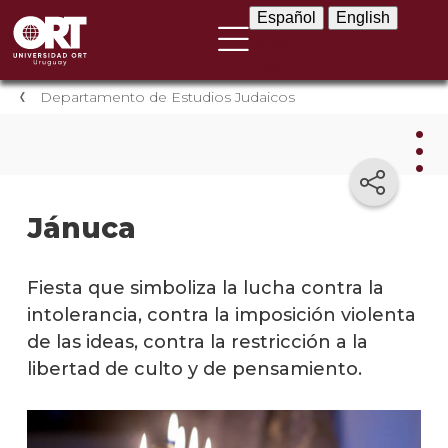
Español
English
Español
English
Departamento de Estudios Judaicos
Dep
Jánuca
de
Estu
Juda
Fiesta que simboliza la lucha contra la
intolerancia, contra la imposición violenta
Nove
de las ideas, contra la restricción a la
libertad de culto y de pensamiento.
Event
Produ
audio