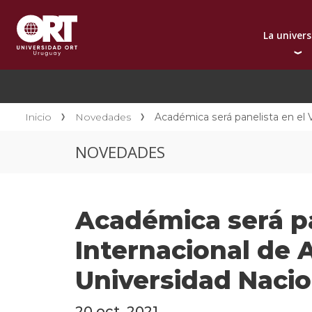
La univer
Presentación instit
A
Por qué elegir ORT
A
Reconocimientos in
C
Inicio
Novedades
Académica será panelista en el V
Autoridades
D
NOVEDADES
Rectorado
I
Área Internacional
I
Sostenibilidad
I
Académica será pa
Contacto
Internacional de 
Universidad Nacion
20 oct. 2021