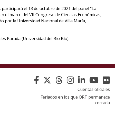
eventos
, participará el 13 de octubre de 2021 del panel "La
Eventos
 en el marco del VII Congreso de Ciencias Económicas,
anteriores
o por la Universidad Nacional de Villa María,
Testimonios
es Parada (Universidad del Bío Bío).
La
universidad
en
los
medios
Sobresalientes
Cuentas oficiales
Feriados en los que ORT permanece
Blog
cerrada
institucional