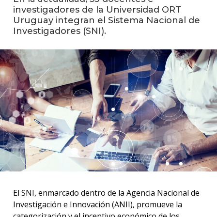
investigadores de la Universidad ORT
Uruguay integran el Sistema Nacional de
La
Investigadores (SNI).
unive
en
los
medio
Sobre
Blog
instit
El SNI, enmarcado dentro de la Agencia Nacional de
Investigación e Innovación (ANII), promueve la
categorización y el incentivo económico de los