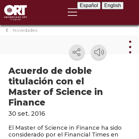
Español
English
Español
English
Novedades
Nov
Acuerdo de doble
titulación con el
Nove
instit
Master of Science in
Próxi
Finance
event
30 set. 2016
Event
anter
El Master of Science in Finance ha sido
considerado por el Financial Times en
Testi