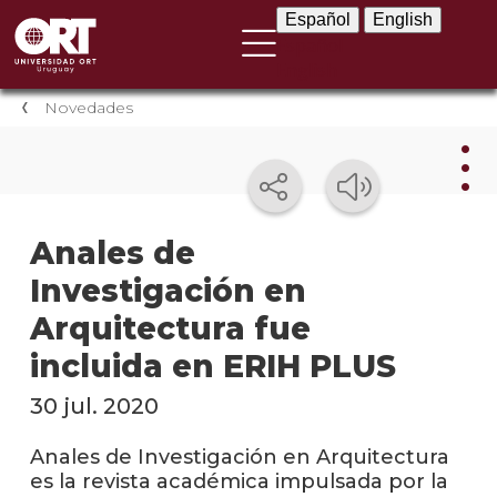
Español
English
Español
English
Novedades
Nov
Anales de
Investigación en
Nove
instit
Arquitectura fue
Próxi
incluida en ERIH PLUS
event
30 jul. 2020
Event
anter
Anales de Investigación en Arquitectura
es la revista académica impulsada por la
Testi