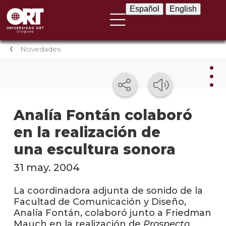
Español
English
Español
English
Novedades
Nov
Analía Fontán colaboró
en la realización de
Nove
instit
una escultura sonora
Próxi
31 may. 2004
event
La coordinadora adjunta de sonido de la
Event
Facultad de Comunicación y Diseño,
anter
Analía Fontán, colaboró junto a Friedman
Mauch en la realización de
Prospecto
Testi