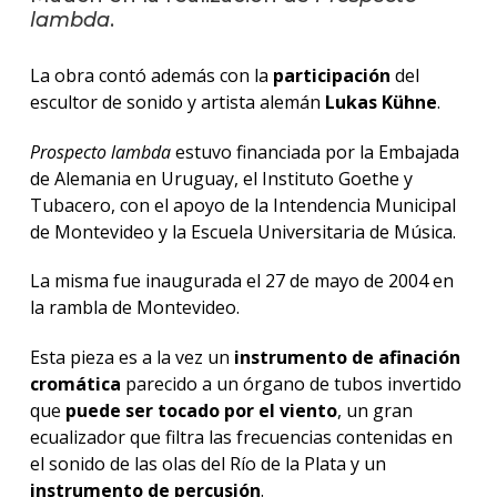
lambda
.
La
unive
La obra contó además con la
participación
del
en
escultor de sonido y artista alemán
Lukas Kühne
.
los
medio
Prospecto lambda
estuvo financiada por la Embajada
de Alemania en Uruguay, el Instituto Goethe y
Sobre
Tubacero, con el apoyo de la Intendencia Municipal
de Montevideo y la Escuela Universitaria de Música.
Blog
instit
La misma fue inaugurada el 27 de mayo de 2004 en
la rambla de Montevideo.
Esta pieza es a la vez un
instrumento de afinación
cromática
parecido a un órgano de tubos invertido
que
puede ser tocado por el viento
, un gran
ecualizador que filtra las frecuencias contenidas en
el sonido de las olas del Río de la Plata y un
instrumento de percusión
.