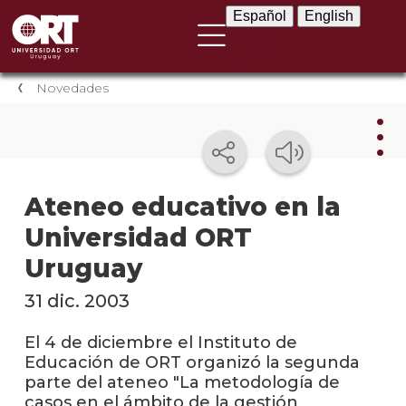
Español
English
Español
English
Novedades
Nov
Ateneo educativo en la
Universidad ORT
Nove
instit
Uruguay
Próxi
31 dic. 2003
event
El 4 de diciembre el Instituto de
Event
Educación de ORT organizó la segunda
anter
parte del ateneo "La metodología de
casos en el ámbito de la gestión
Testi