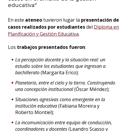
educativa"
La
unive
En este
ateneo
tuvieron lugar la
presentación de
en
casos realizados por estudiantes
del
Diploma en
los
Planificación y Gestión Educativa
.
medio
Los
trabajos presentados fueron
:
Sobre
La percepción docente y la situación real: un
Blog
estudio sobre los estudiantes que ingresan a
instit
bachillerato
(Margarita Erico);
Planetario, entre el cielo y la tierra. Construyendo
una concepción institucional
(Óscar Méndez);
Situaciones agresivas como emergente en la
institución educativa
(Fabiana Moreira y
Roberto Montiel);
La incomunicación entre equipo de conducción,
coordinadores y docentes
(Leandro Scasso y