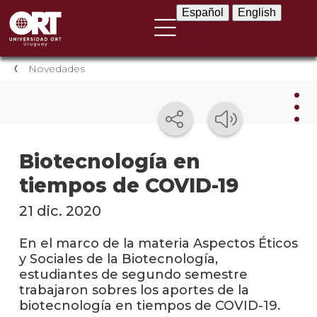
Español
English
Español
English
Novedades
Nov
Biotecnología en
tiempos de COVID-19
Nove
instit
21 dic. 2020
Próxi
event
En el marco de la materia Aspectos Éticos
y Sociales de la Biotecnología,
Event
estudiantes de segundo semestre
anter
trabajaron sobres los aportes de la
biotecnología en tiempos de COVID-19.
Testi