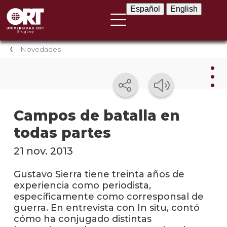
Español
English
Español
English
Novedades
Nov
Campos de batalla en
todas partes
Nove
instit
21 nov. 2013
Próxi
event
Gustavo Sierra tiene treinta años de
experiencia como periodista,
Event
específicamente como corresponsal de
anter
guerra. En entrevista con In situ, contó
cómo ha conjugado distintas
Testi