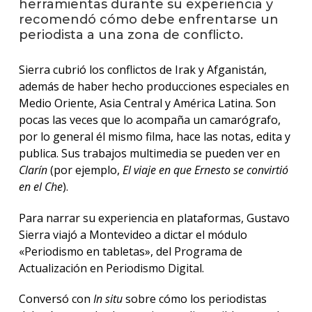
herramientas durante su experiencia y
recomendó cómo debe enfrentarse un
La
periodista a una zona de conflicto.
unive
en
Sierra cubrió los conflictos de Irak y Afganistán,
los
medio
además de haber hecho producciones especiales en
Medio Oriente, Asia Central y América Latina. Son
Sobre
pocas las veces que lo acompaña un camarógrafo,
por lo general él mismo filma, hace las notas, edita y
Blog
publica. Sus trabajos multimedia se pueden ver en
instit
Clarín
(por ejemplo,
El viaje en que Ernesto se convirtió
en el Che
).
Para narrar su experiencia en plataformas, Gustavo
Sierra viajó a Montevideo a dictar el módulo
«Periodismo en tabletas», del Programa de
Actualización en Periodismo Digital.
Conversó con
In situ
sobre cómo los periodistas