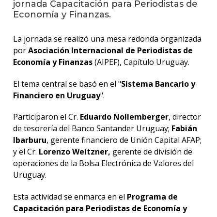
jornada Capacitación para Periodistas de
Economía y Finanzas.
La
unive
La jornada se realizó una mesa redonda organizada
en
los
por
Asociación Internacional de Periodistas de
medio
Economía y Finanzas
(AIPEF), Capítulo Uruguay.
Sobre
El tema central se basó en el "
Sistema Bancario y
Financiero en Uruguay
".
Blog
instit
Participaron el Cr.
Eduardo Nollemberger
, director
de tesorería del Banco Santander Uruguay;
Fabián
Ibarburu
, gerente financiero de Unión Capital AFAP;
y el Cr.
Lorenzo Weitzner,
gerente de división de
operaciones de la Bolsa Electrónica de Valores del
Uruguay.
Esta actividad se enmarca en el
Programa de
Capacitación para Periodistas de Economía y