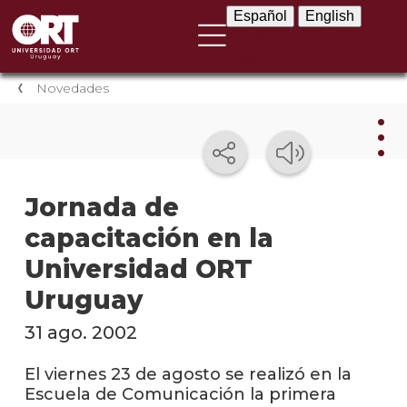
Español
English
Español
English
Novedades
Nov
Jornada de
capacitación en la
Nove
instit
Universidad ORT
Próxi
Uruguay
event
31 ago. 2002
Event
anter
El viernes 23 de agosto se realizó en la
Escuela de Comunicación la primera
Testi