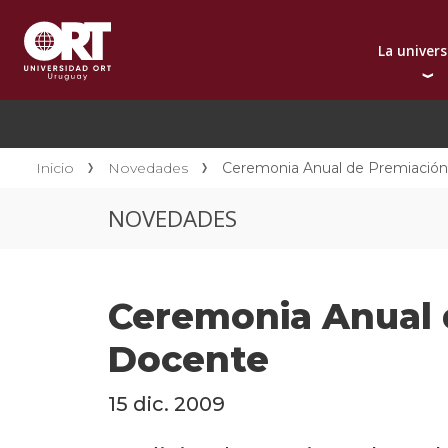
La univer
Presentación instit
A
Por qué elegir ORT
A
Reconocimientos in
C
Inicio
Novedades
Ceremonia Anual de Premiación 
Autoridades
D
NOVEDADES
Rectorado
I
Área Internacional
I
Sostenibilidad
I
Ceremonia Anual d
Contacto
Docente
15 dic. 2009