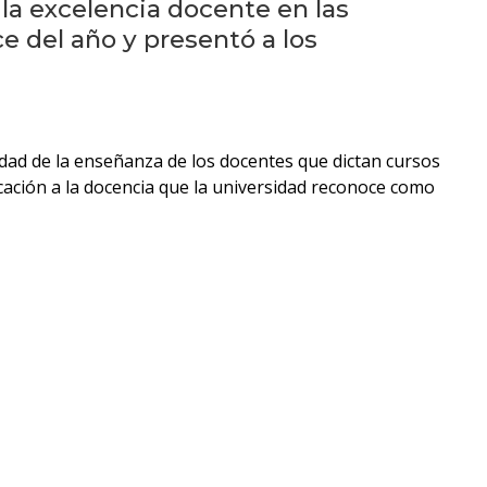
eventos
la excelencia docente en las
e del año y presentó a los
Eventos
anteriores
Testimonios
dad de la enseñanza de los docentes que dictan cursos
cación a la docencia que la universidad reconoce como
La
universidad
en
los
medios
Sobresalientes
Blog
institucional