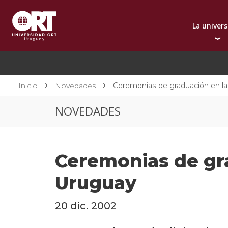
La univer
Presentación instit
A
Por qué elegir ORT
A
Reconocimientos in
C
Inicio
Novedades
Ceremonias de graduación en l
Autoridades
D
NOVEDADES
Rectorado
I
Área Internacional
I
Sostenibilidad
I
Ceremonias de gr
Contacto
Uruguay
20 dic. 2002