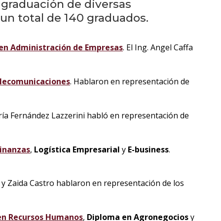
eventos
 graduación de diversas
un total de 140 graduados.
Eventos
anteriores
en Administración de Empresas
. El Ing. Angel Caffa
Testimonios
elecomunicaciones
. Hablaron en representación de
La
universidad
aría Fernández Lazzerini habló en representación de
en
los
medios
Finanzas
,
Logística Empresarial
y
E-business
.
Sobresalientes
y Zaida Castro hablaron en representación de los
Blog
institucional
 en Recursos Humanos
,
Diploma en Agronegocios
y