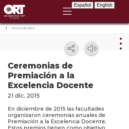
Español
English
Español
English
Novedades
Nov
Ceremonias de
Premiación a la
Nove
instit
Excelencia Docente
Próxi
21 dic. 2015
event
En diciembre de 2015 las facultades
Event
organizaron ceremonias anuales de
anter
Premiación a la Excelencia Docente.
Estos premios tienen como objetivo
Testi