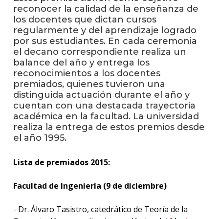
reconocer la calidad de la enseñanza de
los docentes que dictan cursos
La
regularmente y del aprendizaje logrado
unive
por sus estudiantes. En cada ceremonia
en
los
el decano correspondiente realiza un
medio
balance del año y entrega los
reconocimientos a los docentes
Sobre
premiados, quienes tuvieron una
distinguida actuación durante el año y
Blog
cuentan con una destacada trayectoria
instit
académica en la facultad. La universidad
realiza la entrega de estos premios desde
el año 1995.
Lista de premiados 2015:
Facultad de Ingeniería (9 de diciembre)
- Dr. Álvaro Tasistro, catedrático de Teoría de la