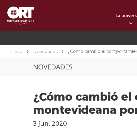
La univer
Presentación instit
A
Por qué elegir ORT
A
Reconocimientos in
C
Inicio
Novedades
¿Cómo cambió el comportamient
Autoridades
D
NOVEDADES
Rectorado
I
Área Internacional
I
Sostenibilidad
I
¿Cómo cambió el 
Contacto
montevideana por
3 jun. 2020