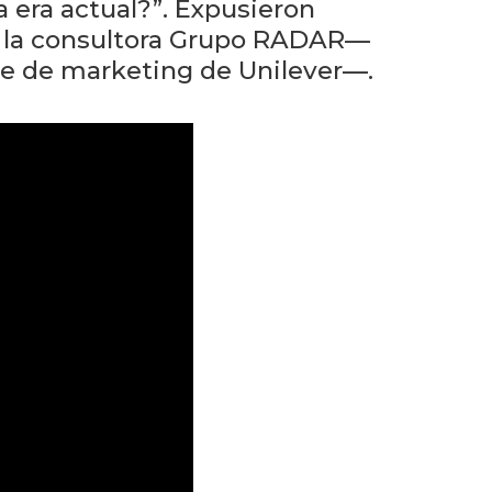
eventos
 era actual?”. Expusieron
de la consultora Grupo RADAR—
Eventos
te de marketing de Unilever—.
anteriores
Testimonios
La
universidad
en
los
medios
Sobresalientes
Blog
institucional