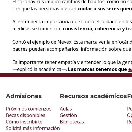
El coronavirus implicó cambios de hábitos, como no sa
con que las personas buscan
cuidar a sus seres quer
Al entender la importancia que cobró el cuidado en lo
medidas se tomen con
consistencia, coherencia y tr
Contó el ejemplo de Nevex. Esta marca venía enfocándos
padres puedan acompañarlos, información sobre qué e
Es importante tener empatía y entender lo que la gen
—explicó la académica—.
Las marcas tenemos que
e
Admisiones
Recursos académicos
F
Próximos comienzos
Aulas
Po
Becas disponibles
Gestión
Op
Cómo inscribirte
Bibliotecas
R
Solicitá más información