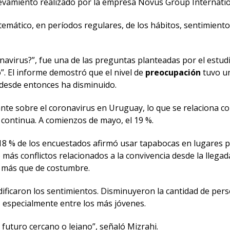
levamiento realizado por la empresa Novus Group Internati
temático, en períodos regulares, de los hábitos, sentimient
avirus?”, fue una de las preguntas planteadas por el estud
 El informe demostró que el nivel de
preocupación
tuvo un
desde entonces ha disminuido.
 sobre el coronavirus en Uruguay, lo que se relaciona con lo
continua. A comienzos de mayo, el 19 %.
 18 % de los encuestados afirmó usar tapabocas en lugares púb
ás conflictos relacionados a la convivencia desde la llega
 más que de costumbre.
ficaron los sentimientos. Disminuyeron la cantidad de person
 especialmente entre los más jóvenes.
 futuro cercano o lejano”, señaló Mizrahi.