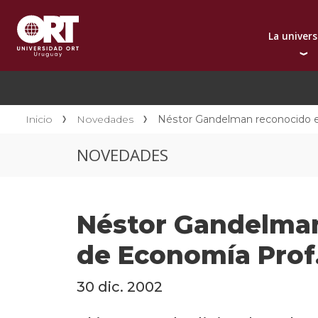
La univer
Presentación instit
A
Por qué elegir ORT
A
Reconocimientos in
C
Inicio
Novedades
Néstor Gandelman reconocido en
Autoridades
D
NOVEDADES
Rectorado
I
Área Internacional
I
Sostenibilidad
I
Néstor Gandelman
Contacto
de Economía Prof.
30 dic. 2002