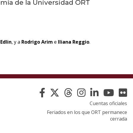
eventos
omía de la Universidad ORT
Eventos
anteriores
Testimonios
Edlin
, y a
Rodrigo Arim
e
Iliana Reggio
.
La
universidad
en
los
medios
Sobresalientes
Cuentas oficiales
Feriados en los que ORT permanece
Blog
cerrada
institucional