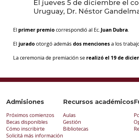
El jueves 5 de diciembre el 
Uruguay, Dr. Néstor Gandelm
El
primer premio
correspondió al Ec.
Juan Dubra
.
El
jurado
otorgó además
dos menciones
a los traba
La ceremonia de premiación se
realizó el 19 de dici
Admisiones
Recursos académicos
F
Próximos comienzos
Aulas
Po
Becas disponibles
Gestión
Op
Cómo inscribirte
Bibliotecas
R
Solicitá más información