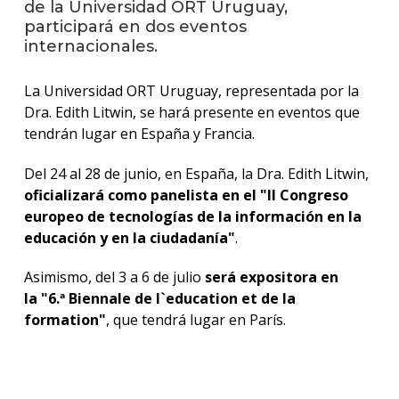
de la Universidad ORT Uruguay,
participará en dos eventos
La
internacionales.
unive
en
La Universidad ORT Uruguay, representada por la
los
medio
Dra. Edith Litwin, se hará presente en eventos que
tendrán lugar en España y Francia.
Sobre
Del 24 al 28 de junio, en España, la Dra. Edith Litwin,
Blog
oficializará como panelista en el "II Congreso
instit
europeo de tecnologías de la información en la
educación y en la ciudadanía"
.
Asimismo, del 3 a 6 de julio
será expositora en
la "6.ª Biennale de l`education et de la
formation"
, que tendrá lugar en París.