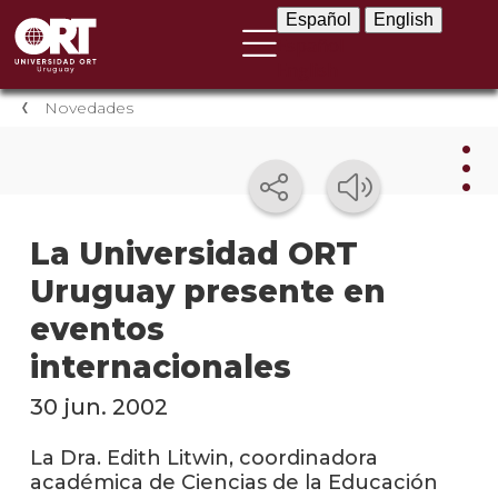
Español
English
Español
English
Novedades
Nov
La Universidad ORT
Uruguay presente en
Nove
instit
eventos
Próxi
internacionales
event
30 jun. 2002
Event
anter
La Dra. Edith Litwin, coordinadora
académica de Ciencias de la Educación
Testi