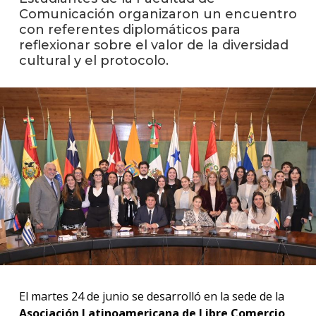
Comunicación organizaron un encuentro
con referentes diplomáticos para
La
reflexionar sobre el valor de la diversidad
unive
en
cultural y el protocolo.
los
medio
Sobre
Blog
instit
El martes 24 de junio se desarrolló en la sede de la
Asociación Latinoamericana de Libre Comercio