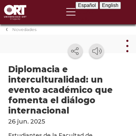
Español
English
Español
English
Novedades
Nov
Diplomacia e
interculturalidad: un
Nove
instit
evento académico que
Próxi
fomenta el diálogo
event
internacional
Event
26 jun. 2025
anter
Estudiantes de la Facultad de
Testi