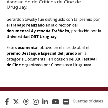
Asociación de Críticos de Cine de
Uruguay.
La
unive
Gerardo Stawsky fue distinguido con tal premio por
en
los
el
trabajo realizado
en la dirección del
medio
documental
A pesar de Treblinka
, producido por la
Universidad ORT Uruguay
.
Sobre
Este
documental
obtuvo en el mes de abril el
Blog
premio Destaque Especial del Jurado
en la
instit
categoría Documental, en ocasión del
XX Festival
de Cine
organizado por Cinemateca Uruguaya.
Cuentas oficiales