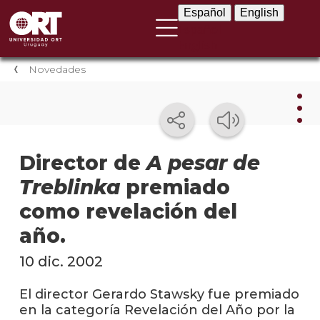
Español
English
Español
English
Novedades
Nov
Director de
A pesar de
Treblinka
premiado
Nove
instit
como revelación del
Próxi
año.
event
10 dic. 2002
Event
anter
El director Gerardo Stawsky fue premiado
en la categoría Revelación del Año por la
Testi