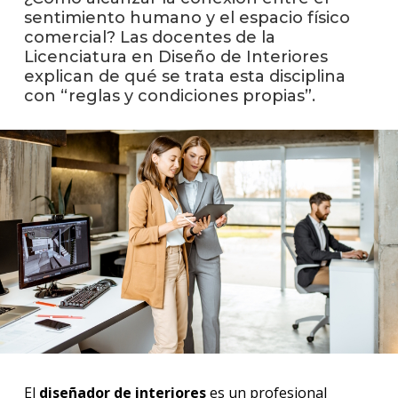
sentimiento humano y el espacio físico
comercial? Las docentes de la
La
Licenciatura en Diseño de Interiores
unive
en
explican de qué se trata esta disciplina
los
con “reglas y condiciones propias”.
medio
Sobre
Blog
instit
El
diseñador de interiores
es un profesional