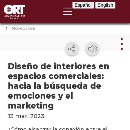
Español
English
Español
English
Novedades
Nov
Diseño de interiores en
espacios comerciales:
Nove
instit
hacia la búsqueda de
Próxi
emociones y el
event
marketing
Event
13 mar. 2023
anter
¿Cómo alcanzar la conexión entre el
Testi