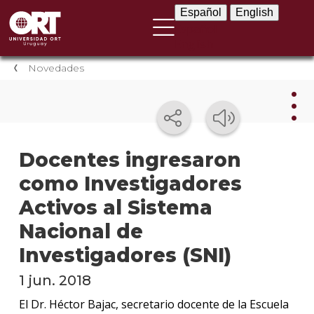
Español
English
Español
English
Novedades
Nov
Docentes ingresaron
como Investigadores
Nove
instit
Activos al Sistema
Próxi
Nacional de
event
Investigadores (SNI)
Event
1 jun. 2018
anter
El Dr. Héctor Bajac, secretario docente de la Escuela
Testi