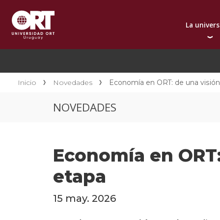
La univer
Presentación instit
A
Por qué elegir ORT
A
Reconocimientos in
C
Inicio
Novedades
Economía en ORT: de una visión
Autoridades
D
NOVEDADES
Rectorado
I
Área Internacional
I
Sostenibilidad
I
Economía en ORT: 
Contacto
etapa
15 may. 2026