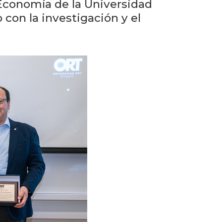
eventos
 Economía de la Universidad
con la investigación y el
Eventos
anteriores
Testimonios
La
universidad
en
los
medios
Sobresalientes
Blog
institucional