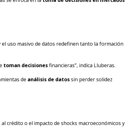
as se enfoca en la
toma de decisiones en mercados
l y el uso masivo de datos redefinen tanto la formación
se
toman decisiones
financieras”, indica Lluberas.
amientas de
análisis de datos
sin perder solidez
o al crédito o el impacto de shocks macroeconómicos y