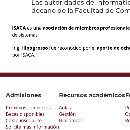
Las autoridades de Informati
decano de la Facultad de Com
ISACA
es una
asociación de miembros profesionale
de sistemas.
Ing.
Hipogrosso
fue reconocido por el
aporte de och
por ISACA.
Admisiones
Recursos académicos
F
Próximos comienzos
Aulas
Po
Becas disponibles
Gestión
Op
Cómo inscribirte
Bibliotecas
R
Solicitá más información