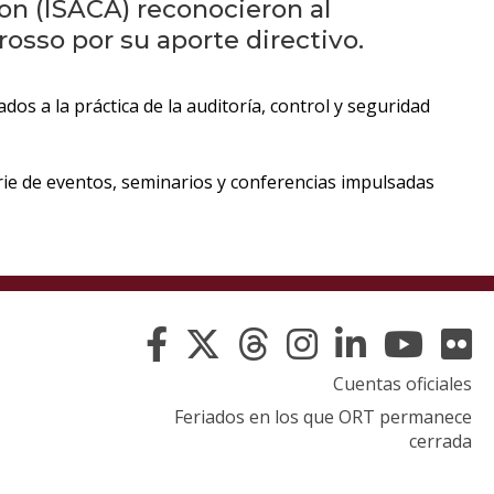
eventos
on (ISACA) reconocieron al
sso por su aporte directivo.
Eventos
anteriores
dos a la práctica de la auditoría, control y seguridad
Testimonios
rie de eventos, seminarios y conferencias impulsadas
La
universidad
en
los
medios
Sobresalientes
Cuentas oficiales
Feriados en los que ORT permanece
Blog
cerrada
institucional