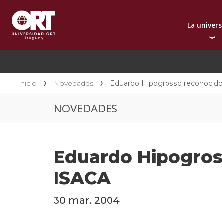
La univer
Presentación instit
A
Por qué elegir ORT
A
Reconocimientos in
C
Inicio
Novedades
Eduardo Hipogrosso reconocido
Autoridades
D
NOVEDADES
Rectorado
I
Área Internacional
I
Sostenibilidad
I
Eduardo Hipogros
Contacto
ISACA
30 mar. 2004