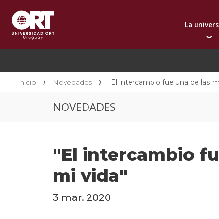
La univer
Presentación instit
A
Por qué elegir ORT
A
Reconocimientos in
C
Inicio
Novedades
"El intercambio fue una de las m
Autoridades
D
NOVEDADES
Rectorado
I
Área Internacional
I
Sostenibilidad
I
"El intercambio f
Contacto
mi vida"
3 mar. 2020