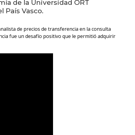
eventos
omía de la Universidad ORT
l País Vasco.
Eventos
anteriores
alista de precios de transferencia en la consulta
cia fue un desafío positivo que le permitió adquirir
Testimonios
La
universidad
en
los
medios
Sobresalientes
Blog
institucional