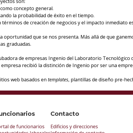
royectos son:
o como concepto general.
cando la probabilidad de éxito en el tiempo.
n términos de creación de negocios y el impacto inmediato e
a oportunidad que se nos presenta. Más allá de que ganemo
las graduadas.
ncubadora de empresas Ingenio del Laboratorio Tecnológico 
a empresa recibió la distinción de Ingenio por ser una emp
 sitios web basados en
templates
, plantillas de diseño pre-hec
uncionarios
Contacto
rtal de funcionarios
Edificios y direcciones
ortunidades laborales
Información de contacto