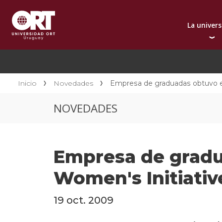
La univer
Presentación instit
A
Por qué elegir ORT
A
Reconocimientos in
C
Inicio
Novedades
Empresa de graduadas obtuvo el 
Autoridades
D
NOVEDADES
Rectorado
I
Área Internacional
I
Sostenibilidad
I
Empresa de gradu
Contacto
Women's Initiativ
19 oct. 2009