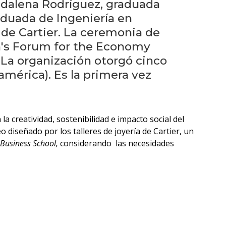
eventos
gdalena Rodríguez, graduada
raduada de Ingeniería en
Eventos
de Cartier. La ceremonia de
anteriores
n's Forum for the Economy
. La organización otorgó cinco
Testimonios
américa). Es la primera vez
La
universidad
creatividad, sostenibilidad e impacto social del
en
 diseñado por los talleres de joyería de Cartier, un
los
Business School,
considerando
las necesidades
medios
Sobresalientes
Blog
institucional