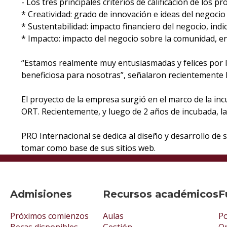
- Los tres principales criterios de calificación de los p
* Creatividad: grado de innovación e ideas del negoci
* Sustentabilidad: impacto financiero del negocio, indi
* Impacto: impacto del negocio sobre la comunidad, e
“Estamos realmente muy entusiasmadas y felices por l
beneficiosa para nosotras”, señalaron recientemente 
El proyecto de la empresa surgió en el marco de la i
ORT. Recientemente, y luego de 2 años de incubada, l
PRO Internacional se dedica al diseño y desarrollo de
tomar como base de sus sitios web.
Admisiones
Recursos académicos
F
Próximos comienzos
Aulas
Po
Becas disponibles
Gestión
Op