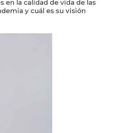
eventos
s en la calidad de vida de las
demia y cuál es su visión
Eventos
anteriores
Testimonios
La
universidad
en
los
medios
Sobresalientes
Blog
institucional