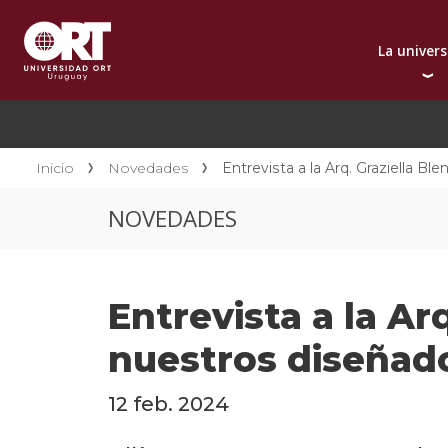
La univer
Presentación instit
A
Por qué elegir ORT
A
Reconocimientos in
C
Inicio
Novedades
Entrevista a la Arq. Graziella B
Autoridades
D
NOVEDADES
Rectorado
I
Área Internacional
I
Sostenibilidad
I
Entrevista a la Ar
Contacto
nuestros diseñado
12 feb. 2024