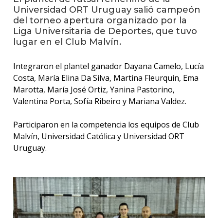
Universidad ORT Uruguay salió campeón
del torneo apertura organizado por la
La
Liga Universitaria de Deportes, que tuvo
unive
en
lugar en el Club Malvín.
los
medio
Integraron el plantel ganador Dayana Camelo, Lucía
Costa, María Elina Da Silva, Martina Fleurquin, Ema
Sobre
Marotta, María José Ortiz, Yanina Pastorino,
Valentina Porta, Sofía Ribeiro y Mariana Valdez.
Blog
instit
Participaron en la competencia los equipos de Club
Malvín, Universidad Católica y Universidad ORT
Uruguay.