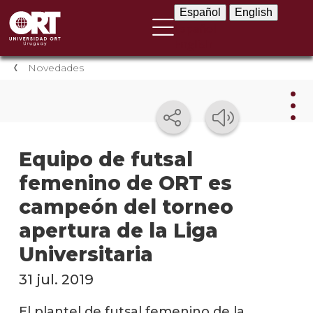
Español
English
Español
English
Novedades
Nov
Equipo de futsal
femenino de ORT es
Nove
instit
campeón del torneo
Próxi
apertura de la Liga
event
Universitaria
Event
31 jul. 2019
anter
El plantel de futsal femenino de la
Testi