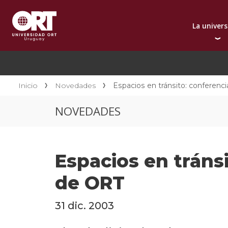
La univer
Presentación instit
A
Por qué elegir ORT
A
Reconocimientos in
C
Inicio
Novedades
Espacios en tránsito: conferenci
Autoridades
D
NOVEDADES
Rectorado
I
Área Internacional
I
Sostenibilidad
I
Espacios en tránsi
Contacto
de ORT
31 dic. 2003