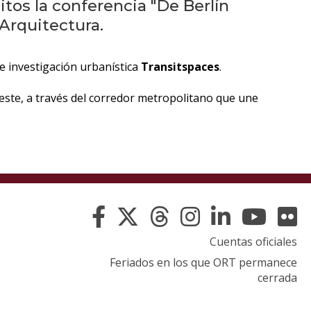
eventos
tos la conferencia "De Berlín
 Arquitectura.
Eventos
anteriores
e investigación urbanística
Transitspaces
.
Testimonios
este, a través del corredor metropolitano que une
La
universidad
en
los
medios
Sobresalientes
Cuentas oficiales
Feriados en los que ORT permanece
Blog
cerrada
institucional