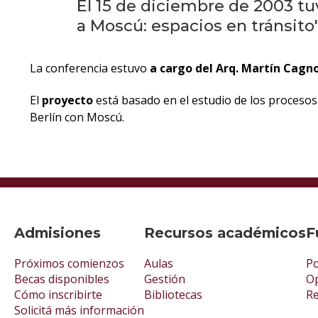
El 15 de diciembre de 2003 tu
a Moscú: espacios en tránsito"
La conferencia estuvo
a cargo del Arq. Martín Cagn
El
proyecto
está basado en el estudio de los proceso
Berlín con Moscú.
Admisiones
Recursos académicos
F
Próximos comienzos
Aulas
Po
Becas disponibles
Gestión
Op
Cómo inscribirte
Bibliotecas
R
Solicitá más información