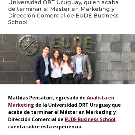
Universidad ORT Uruguay, quien acaba
de terminar el Máster en Marketing y
La
Dirección Comercial de EUDE Business
unive
School.
en
los
medio
Sobre
Blog
instit
Mathías Pensatori, egresado de
Analista en
Marketing
de la Universidad ORT Uruguay que
acaba de terminar el Máster en Marketing y
Dirección Comercial de
EUDE Business School
,
cuenta sobre esta experiencia.