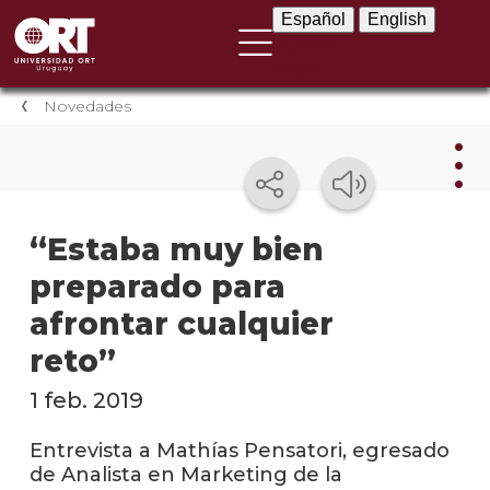
Español
English
Español
English
Novedades
Nov
“Estaba muy bien
preparado para
Nove
instit
afrontar cualquier
Próxi
reto”
event
1 feb. 2019
Event
anter
Entrevista a Mathías Pensatori, egresado
de Analista en Marketing de la
Testi