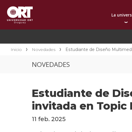
La univer
Presentación instit
A
Por qué elegir ORT
A
Reconocimientos in
C
Inicio
Novedades
Estudiante de Diseño Multimedi
Autoridades
D
NOVEDADES
Rectorado
I
Área Internacional
I
Sostenibilidad
I
Estudiante de Di
Contacto
invitada en Topic
11 feb. 2025