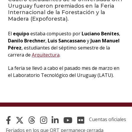
Uruguay fueron premiados en la Feria
Internacional de la Forestación y la
La
Madera (Expoforesta).
unive
en
los
El
equipo
estaba compuesto por
Luciano Benites
,
medio
Danilo Brechner
,
Luis Sancassano
y
Juan Manuel
Pérez
, estudiantes del séptimo semestre de la
Sobre
carrera de
Arquitectura
.
Blog
instit
La feria se llevó a cabo el pasado mes de marzo en
el Laboratorio Tecnológico del Uruguay (LATU).
Cuentas oficiales
Feriados en los que ORT permanece cerrada