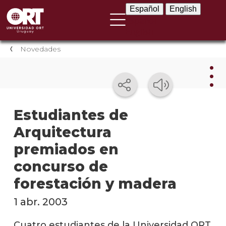
Español
English
Español
English
Novedades
Nov
Estudiantes de
Arquitectura
Nove
instit
premiados en
Próxi
concurso de
event
forestación y madera
Event
1 abr. 2003
anter
Cuatro estudiantes de la Universidad ORT
Testi